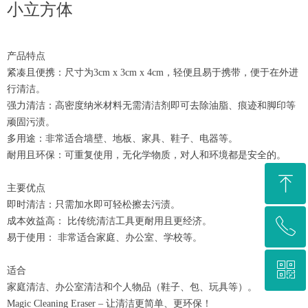
小立方体
产品特点
紧凑且便携：尺寸为3cm x 3cm x 4cm，轻便且易于携带，便于在外进
行清洁。
强力清洁：高密度纳米材料无需清洁剂即可去除油脂、痕迹和脚印等
顽固污渍。
多用途：非常适合墙壁、地板、家具、鞋子、电器等。
耐用且环保：可重复使用，无化学物质，对人和环境都是安全的。
ꁸ
主要优点
即时清洁：只需加水即可轻松擦去污渍。
成本效益高： 比传统清洁工具更耐用且更经济。
ꂅ
回到顶部
易于使用： 非常适合家庭、办公室、学校等。
ꀥ
19921265678
适合
家庭清洁、办公室清洁和个人物品（鞋子、包、玩具等）。
Magic Cleaning Eraser – 让清洁更简单、更环保！