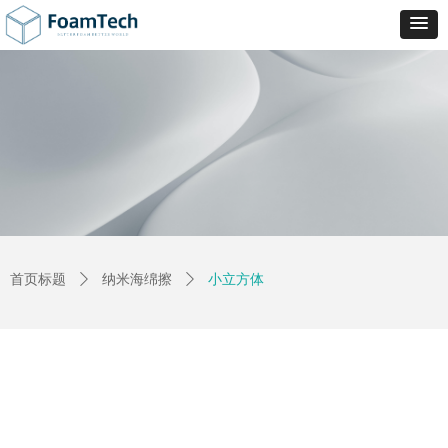
首页标题
ꄲ
纳米海绵擦
ꄲ
小立方体